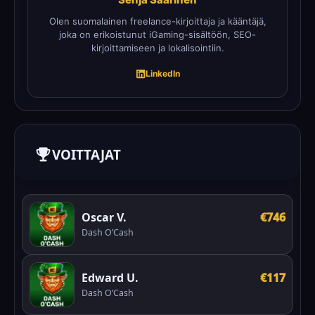
Olen suomalainen freelance-kirjoittaja ja kääntäjä,
joka on erikoistunut iGaming-sisältöön, SEO-
kirjoittamiseen ja lokalisointiin.
LinkedIn
VOITTAJAT
Oscar V.
€746
Dash O’Cash
Edward U.
€117
Dash O’Cash