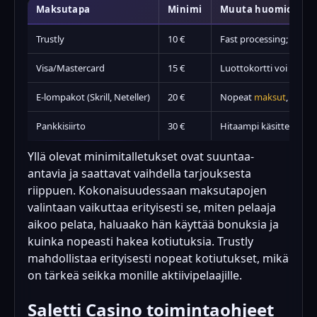
Maksutapa
Minimi
Muuta huomioitav
Trustly
10 €
Fast processing; KYC v
Visa/Mastercard
15 €
Luottokortti voi estää
E-lompakot (Skrill, Neteller)
20 €
Nopeat
maksut
, mutta
Pankkisiirto
30 €
Hitaampi käsittely, ei 
Yllä olevat minimitalletukset ovat suuntaa-
antavia ja saattavat vaihdella tarjouksesta
riippuen. Kokonaisuudessaan maksutapojen
valintaan vaikuttaa erityisesti se, miten pelaaja
aikoo pelata, haluaako hän käyttää bonuksia ja
kuinka nopeasti hakea kotiutuksia. Trustly
mahdollistaa erityisesti nopeat kotiutukset, mikä
on tärkeä seikka monille aktiivipelaajille.
Saletti Casino toimintaohjeet