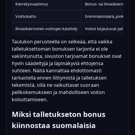
Kierrätysvaatimus
Bonus- tai ilmaiskierrosvoit
Voittokatto
Enimmäismäärä, jonka voit sa
Ilmaiskierrosten voittojen käsittely
Voitot kirjautuvat pelitilill
Taulukon perusteella on selkeää, että vaikka
talletuksettoman bonuksen tarjonta ei ole
vakiintunutta, sivuston tarjoamat bonukset ovat
hyvin säädeltyjä ja läpinäkyviä ehtojensa
suhteen. Näitä kannattaa ehdottomasti
tarkastella ennen liittymistä ja talletuksen
tekemistä, sillä ne vaikuttavat suoraan
pelikokemukseen ja mahdolliseen voiton
kotiuttamiseen.
Miksi talletukseton bonus
kiinnostaa suomalaisia