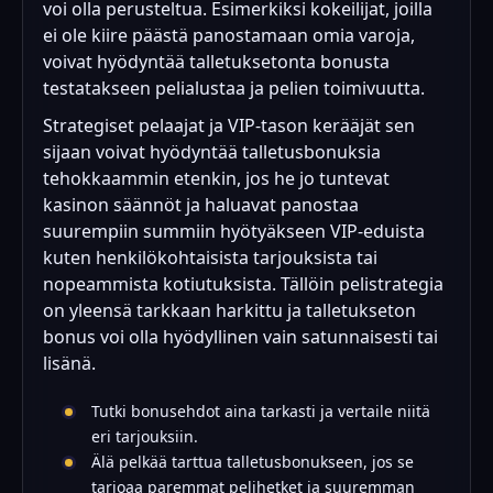
voi olla perusteltua. Esimerkiksi kokeilijat, joilla
ei ole kiire päästä panostamaan omia varoja,
voivat hyödyntää talletuksetonta bonusta
testatakseen pelialustaa ja pelien toimivuutta.
Strategiset pelaajat ja VIP-tason kerääjät sen
sijaan voivat hyödyntää talletusbonuksia
tehokkaammin etenkin, jos he jo tuntevat
kasinon säännöt ja haluavat panostaa
suurempiin summiin hyötyäkseen VIP-eduista
kuten henkilökohtaisista tarjouksista tai
nopeammista kotiutuksista. Tällöin pelistrategia
on yleensä tarkkaan harkittu ja talletukseton
bonus voi olla hyödyllinen vain satunnaisesti tai
lisänä.
Tutki bonusehdot aina tarkasti ja vertaile niitä
eri tarjouksiin.
Älä pelkää tarttua talletusbonukseen, jos se
tarjoaa paremmat pelihetket ja suuremman