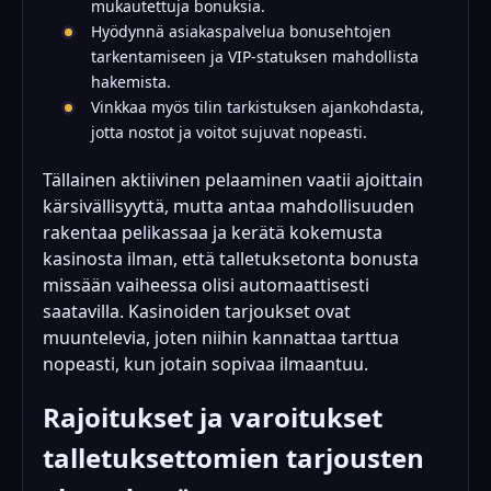
mukautettuja bonuksia.
Hyödynnä asiakaspalvelua bonusehtojen
tarkentamiseen ja VIP-statuksen mahdollista
hakemista.
Vinkkaa myös tilin tarkistuksen ajankohdasta,
jotta nostot ja voitot sujuvat nopeasti.
Tällainen aktiivinen pelaaminen vaatii ajoittain
kärsivällisyyttä, mutta antaa mahdollisuuden
rakentaa pelikassaa ja kerätä kokemusta
kasinosta ilman, että talletuksetonta bonusta
missään vaiheessa olisi automaattisesti
saatavilla. Kasinoiden tarjoukset ovat
muuntelevia, joten niihin kannattaa tarttua
nopeasti, kun jotain sopivaa ilmaantuu.
Rajoitukset ja varoitukset
talletuksettomien tarjousten