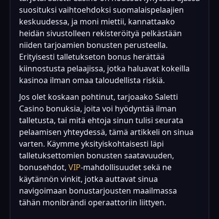
suosituksi vaihtoehdoksi suomalaispelaajien
keskuudessa, ja moni miettii, kannattaako
heidän sivustolleen rekisteröityä pelkästään
niiden tarjoamien bonusten perusteella.
Erityisesti talletukseton bonus herättää
kiinnostusta pelaajissa, jotka haluavat kokeilla
kasinoa ilman omaa taloudellista riskiä.
Jos olet koskaan pohtinut, tarjoaako Saletti
Casino bonuksia, joita voi hyödyntää ilman
talletusta, tai mitä ehtoja sinun tulisi seurata
pelaamisen yhteydessä, tämä artikkeli on sinua
varten. Käymme yksityiskohtaisesti läpi
talletuksettomien bonusten saatavuuden,
bonusehdot,
VIP
-mahdollisuudet sekä ne
käytännön vinkit, jotka auttavat sinua
navigoimaan bonustarjousten maailmassa
tähän monibrändi operaattoriin liittyen.