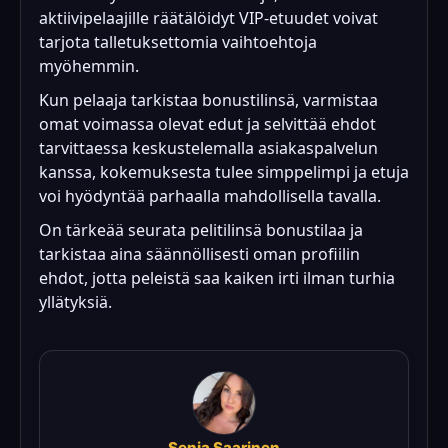
aktiivipelaajille räätälöidyt VIP-etuudet voivat
tarjota talletuksettomia vaihtoehtoja
myöhemmin.
Kun pelaaja tarkistaa bonustilinsä, varmistaa
omat voimassa olevat edut ja selvittää ehdot
tarvittaessa keskustelemalla asiakaspalvelun
kanssa, kokemuksesta tulee simppelimpi ja etuja
voi hyödyntää parhaalla mahdollisella tavalla.
On tärkeää seurata pelitilinsä bonustilaa ja
tarkistaa aina säännöllisesti oman profiilin
ehdot, jotta peleistä saa kaiken irti ilman turhia
yllätyksiä.
Senja Saarinen