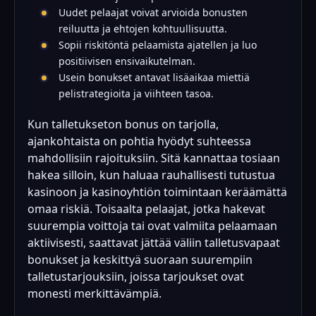
Uudet pelaajat voivat arvioida bonusten
reiluutta ja ehtojen kohtuullisuutta.
Sopii riskitöntä pelaamista ajatellen ja luo
positiivisen ensivaikutelman.
Usein bonukset antavat lisäaikaa miettiä
pelistrategioita ja viihteen tasoa.
Kun talletukseton bonus on tarjolla,
ajankohtaista on pohtia hyödyt suhteessa
mahdollisiin rajoituksiin. Sitä kannattaa tosiaan
hakea silloin, kun haluaa rauhallisesti tutustua
kasinoon ja kasinoyhtiön toimintaan keräämättä
omaa riskiä. Toisaalta pelaajat, jotka hakevat
suurempia voittoja tai ovat valmiita pelaamaan
aktiivisesti, saattavat jättää väliin talletusvapaat
bonukset ja keskittyä suoraan suurempiin
talletustarjouksiin, joissa tarjoukset ovat
monesti merkittävämpiä.