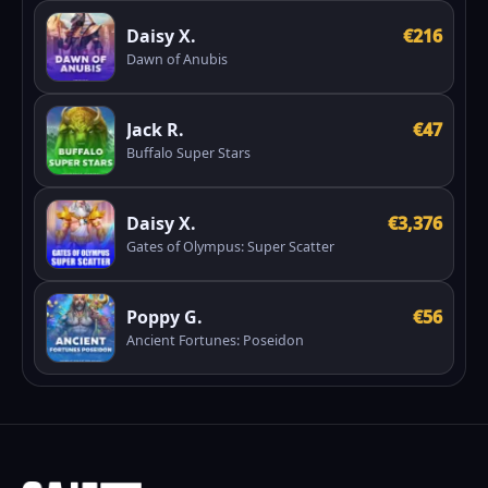
Daisy X.
€216
Dawn of Anubis
Jack R.
€47
Buffalo Super Stars
Daisy X.
€3,376
Gates of Olympus: Super Scatter
Poppy G.
€56
Ancient Fortunes: Poseidon