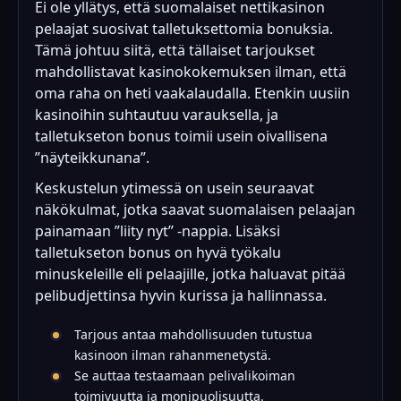
Ei ole yllätys, että suomalaiset nettikasinon
pelaajat suosivat talletuksettomia bonuksia.
Tämä johtuu siitä, että tällaiset tarjoukset
mahdollistavat kasinokokemuksen ilman, että
oma raha on heti vaakalaudalla. Etenkin uusiin
kasinoihin suhtautuu varauksella, ja
talletukseton bonus toimii usein oivallisena
”näyteikkunana”.
Keskustelun ytimessä on usein seuraavat
näkökulmat, jotka saavat suomalaisen pelaajan
painamaan ”liity nyt” -nappia. Lisäksi
talletukseton bonus on hyvä työkalu
minuskeleille eli pelaajille, jotka haluavat pitää
pelibudjettinsa hyvin kurissa ja hallinnassa.
Tarjous antaa mahdollisuuden tutustua
kasinoon ilman rahanmenetystä.
Se auttaa testaamaan pelivalikoiman
toimivuutta ja monipuolisuutta.