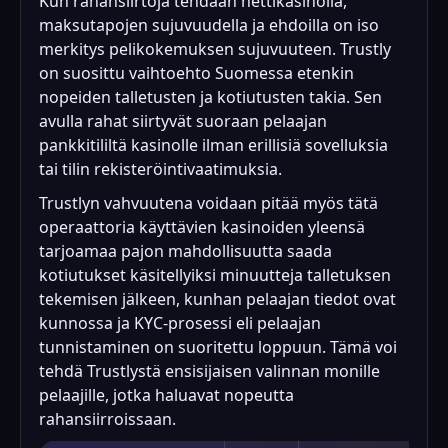
Kun rahansiirtoja tehdään nettikasinolla,
maksutapojen sujuvuudella ja ehdoilla on iso
merkitys pelikokemuksen sujuvuuteen. Trustly
on suosittu vaihtoehto Suomessa etenkin
nopeiden talletusten ja kotiutusten takia. Sen
avulla rahat siirtyvät suoraan pelaajan
pankkitililtä kasinolle ilman erillisiä sovelluksia
tai tilin rekisteröintivaatimuksia.
Trustlyn vahvuutena voidaan pitää myös tätä
operaattoria käyttävien kasinoiden yleensä
tarjoamaa pajon mahdollisuutta saada
kotiutukset käsitellyiksi minuutteja talletuksen
tekemisen jälkeen, kunhan pelaajan tiedot ovat
kunnossa ja KYC-prosessi eli pelaajan
tunnistaminen on suoritettu loppuun. Tämä voi
tehdä Trustlystä ensisijaisen valinnan monille
pelaajille, jotka haluavat nopeutta
rahansiirroissaan.