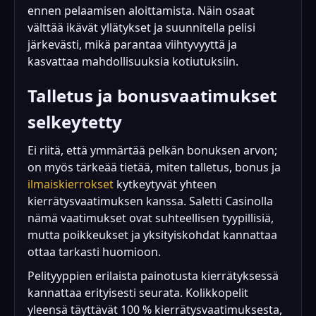
ennen pelaamisen aloittamista. Näin osaat
välttää ikävät yllätykset ja suunnitella pelisi
järkevästi, mikä parantaa viihtyvyyttä ja
kasvattaa mahdollisuuksia kotiutuksiin.
Talletus ja bonusvaatimukset
selkeytetty
Ei riitä, että ymmärtää pelkän bonuksen arvon;
on myös tärkeää tietää, miten talletus, bonus ja
ilmaiskierrokset
kytkeytyvät yhteen
kierrätysvaatimuksen kanssa. Saletti Casinolla
nämä vaatimukset ovat suhteellisen tyypillisiä,
mutta poikkeukset ja yksityiskohdat kannattaa
ottaa tarkasti huomioon.
Pelityyppien erilaista painotusta kierrätyksessä
kannattaa erityisesti seurata. Kolikkopelit
yleensä täyttävät 100 % kierrätysvaatimuksesta,