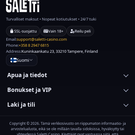
Turvalliset maksut • Nopeat kotiutukset • 24/7 tuki
Suomi
SSL-suojattu
Vain 18+
Reilu peli
Svenska
Email:
support@saletti-casino.com
Phone:
+358 8 2947 6815
English
Address:
Kuninkaankatu 23, 33210 Tampere, Finland
Suomi
Apua ja tiedot
Tietoa meistä
Bonukset ja VIP
Yhteystiedot
Kampanjat
Laki ja tili
Kokemuksia
VIP-ohjelma
Ikä ja vahvistus
Maksutavat
Copyright © 2026. Tämä verkkosivusto on riippumaton informaatio- ja
Käteispalautus
Vastuullinen pelaaminen
arvostelualusta, eikä se ole millään tavalla sidoksissa, hyväksytty tai
Sivustokartta
yhteydessä Saletti Casino. Käyttäjät ovat vastuussa siitä, että