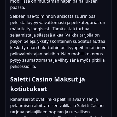
mobiilissa on muutaman napin painalluksen
päässä.
Selkeän hae-toiminnon ansiosta suurin osa
peleistä löytyy vaivattomasti ja pelikategoriat on
määritelty loogisesti. Tämä estää turhaa
selaamista ja säästää aikaa. Vaikka tarjolla on
paljon pelejä, yksityiskohtainen suodatus auttaa
keskittymään haluttuihin pelityyppeihin tai tietyn
pelinvalmistajan peleihin. Näin mobiilikokemus
pysyy saumattomana ja viihtyisänä myös pitkillä
pelisessioilla.
Saletti Casino Maksut ja
kotiutukset
Rahansiirrot ovat linkki pelitilin avaamisen ja
pelaamisen aloittamisen välillä, ja Saletti Casino
tarjoaa pelaajilleen nopean ja turvallisen