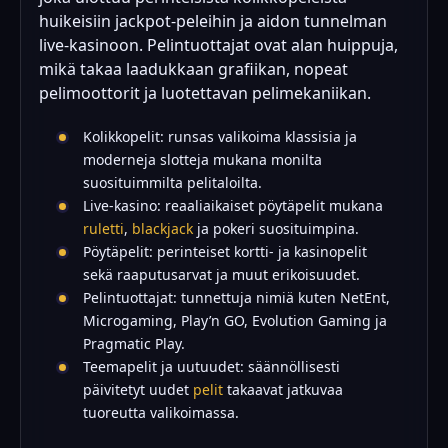
huikeisiin jackpot-peleihin ja aidon tunnelman
live-kasinoon. Pelintuottajat ovat alan huippuja,
mikä takaa laadukkaan grafiikan, nopeat
pelimoottorit ja luotettavan pelimekaniikan.
Kolikkopelit: runsas valikoima klassisia ja
moderneja slotteja mukana monilta
suosituimmilta pelitaloilta.
Live-kasino: reaaliaikaiset pöytäpelit mukana
ruletti
,
blackjack
ja pokeri suosituimpina.
Pöytäpelit: perinteiset kortti- ja kasinopelit
sekä raaputusarvat ja muut erikoisuudet.
Pelintuottajat: tunnettuja nimiä kuten NetEnt,
Microgaming, Play’n GO, Evolution Gaming ja
Pragmatic Play.
Teemapelit ja uutuudet: säännöllisesti
päivitetyt uudet
pelit
takaavat jatkuvaa
tuoreutta valikoimassa.