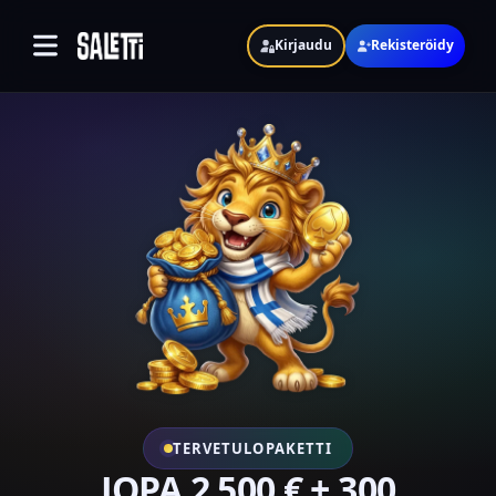
Kirjaudu
Rekisteröidy
Valikko
Pelit
Kirjaudu
Rekisteröinti
Sovellus
Kotiutus
Bonukset
TERVETULOPAKETTI
JOPA 2 500 € + 300