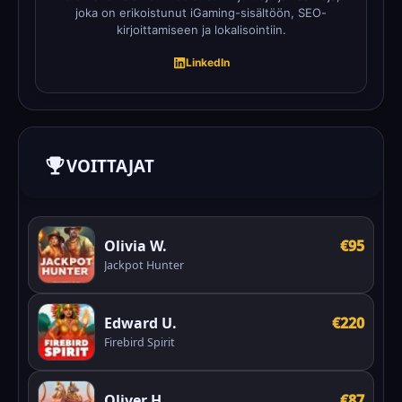
joka on erikoistunut iGaming-sisältöön, SEO-
kirjoittamiseen ja lokalisointiin.
LinkedIn
VOITTAJAT
Olivia W.
€95
Jackpot Hunter
Edward U.
€220
Firebird Spirit
Oliver H.
€87