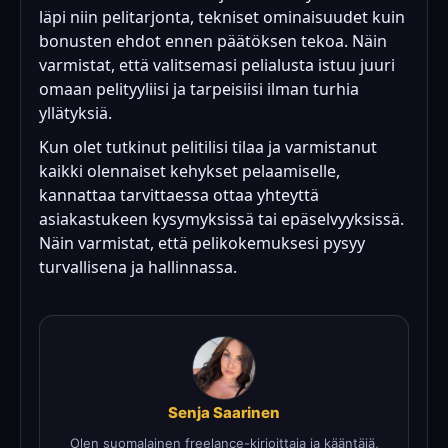
läpi niin pelitarjonta, tekniset ominaisuudet kuin
bonusten ehdot ennen päätöksen tekoa. Näin
varmistat, että valitsemasi pelialusta istuu juuri
omaan pelityyliisi ja tarpeisiisi ilman turhia
yllätyksiä.
Kun olet tutkinut pelitilisi tilaa ja varmistanut
kaikki olennaiset kehykset pelaamiselle,
kannattaa tarvittaessa ottaa yhteyttä
asiakastukeen kysymyksissä tai epäselvyyksissä.
Näin varmistat, että pelikokemuksesi pysyy
turvallisena ja hallinnassa.
Senja Saarinen
Olen suomalainen freelance-kirjoittaja ja kääntäjä,