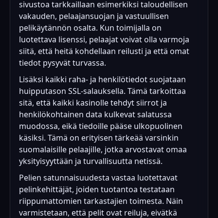
sivustoa tarkkaillaan esimerkiksi taloudellisen
vakauden, pelaajansuojan ja vastuullisen
pelikäytännön osalta. Kun toimijalla on
luotettava lisenssi, pelaajat voivat olla varmoja
siitä, että heitä kohdellaan reilusti ja että omat
tiedot pysyvät turvassa.
Lisäksi kaikki raha- ja henkilötiedot suojataan
huipputason SSL-salauksella. Tämä tarkoittaa
sitä, että kaikki kasinolle tehdyt siirrot ja
henkilökohtainen data kulkevat salatussa
muodossa, eikä tiedoille pääse ulkopuolinen
käsiksi. Tämä on erityisen tärkeää varsinkin
suomalaisille pelaajille, jotka arvostavat omaa
yksityisyyttään ja turvallisuutta netissä.
Pelien satunnaisuudesta vastaa luotettavat
pelinkehittäjät, joiden tuotantoa testataan
riippumattomien tarkastajien toimesta. Näin
varmistetaan, että pelit ovat reiluja, eivätkä