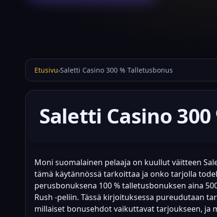
Etusivu
Saletti Casino 300 % Talletusbonus
›
Saletti Casino 30
Moni suomalainen pelaaja on kuullut väitteen Sale
tämä käytännössä tarkoittaa ja onko tarjolla todel
perusbonuksena 100 % talletusbonuksen aina 500 
Rush -peliin. Tässä kirjoituksessa pureudutaan t
millaiset bonusehdot vaikuttavat tarjoukseen, j