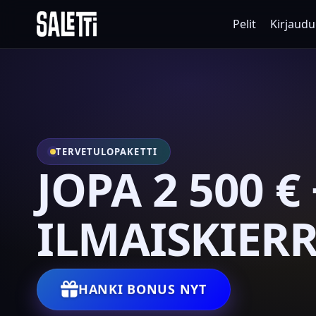
Pelit
Kirjaudu
TERVETULOPAKETTI
JOPA 2 500 € 
ILMAISKIER
HANKI BONUS NYT