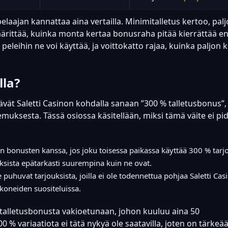
elaajan kannattaa aina vertailla. Minimitalletus kertoo, pal
äärittää, kuinka monta kertaa bonusraha pitää kierrättää e
peleihin ne voi käyttää, ja voittokatto rajaa, kuinka paljon 
lla?
ävät Saletti Casinon kohdalla sanaan ”300 % talletusbonus”,
uksesta. Tässä osiossa käsitellään, miksi tämä väite ei pi
 bonusten kanssa, jos joku toisessa paikassa käyttää 300 % tarjo
ksista epätarkasti suurempina kuin ne ovat.
e puhuvat tarjouksista, joilla ei ole todennettua pohjaa Saletti Casi
ukoneiden suositeluissa.
% talletusbonusta vakioetunaan, johon kuuluu aina 50
00 % variaatiota ei tätä nykyä ole saatavilla, joten on tärkeä