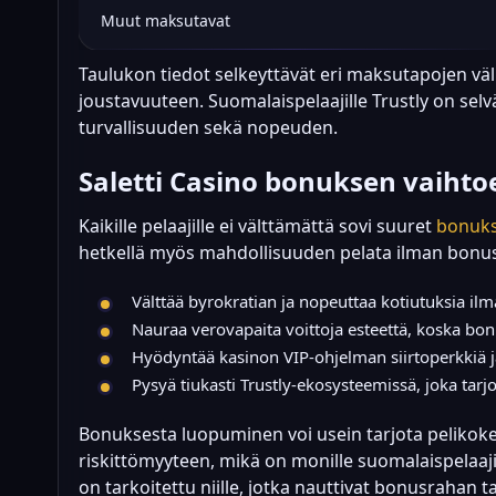
Muut maksutavat
Taulukon tiedot selkeyttävät eri maksutapojen väli
joustavuuteen. Suomalaispelaajille Trustly on selvä
turvallisuuden sekä nopeuden.
Saletti Casino bonuksen vaihto
Kaikille pelaajille ei välttämättä sovi suuret
bonuks
hetkellä myös mahdollisuuden pelata ilman bonusta,
Välttää byrokratian ja nopeuttaa kotiutuksia il
Nauraa verovapaita voittoja esteettä, koska bonu
Hyödyntää kasinon VIP-ohjelman siirtoperkkiä ja
Pysyä tiukasti Trustly-ekosysteemissä, joka tar
Bonuksesta luopuminen voi usein tarjota pelikok
riskittömyyteen, mikä on monille suomalaispelaaji
on tarkoitettu niille, jotka nauttivat bonusrahan 