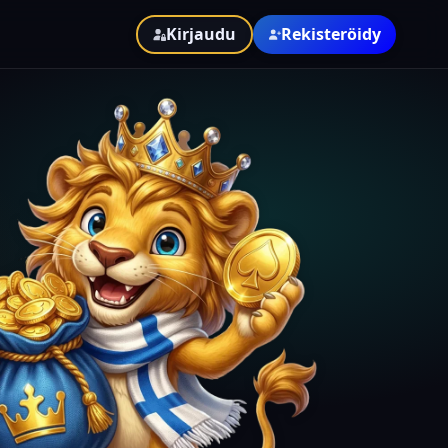
Kirjaudu
Rekisteröidy