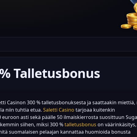
0 % Talletusbonus
tti Casinon 300 % talletusbonuksesta ja saattaakin miettiä,
la niin tuhtia etua.
Saletti Casino
tarjoaa kuitenkin
euroon asti sekä päälle 50 ilmaiskierrosta suosittuun Sug
arkemmin siihen, miksi 300 %
talletusbonus
on väärinkäsitys,
a mitä suomalaisen pelaajan kannattaa huomioida bonusta