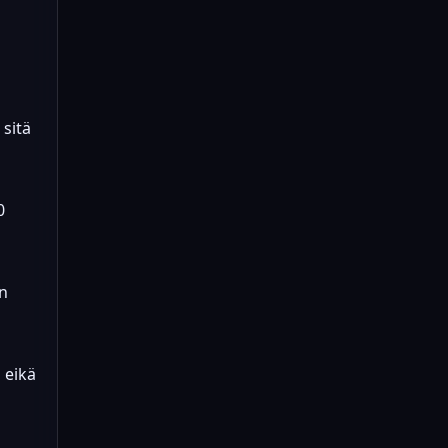
 sitä
0
en
 eikä