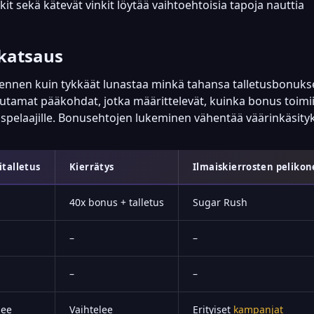
iskit sekä kätevät vinkit löytää vaihtoehtoisia tapoja nauttia
skatsaus
ennen kuin tykkäät lunastaa minkä tahansa talletusbonuks
muutamat pääkohdat, jotka määrittelevät, kuinka bonus toimi
ispelaajille. Bonusehtojen lukeminen vähentää väärinkäsity
talletus
Kierrätys
Ilmaiskierrosten pelikon
40x bonus + talletus
Sugar Rush
–
–
–
–
lee
Vaihtelee
Erityiset
kampanjat