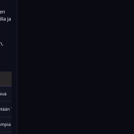
sen
lla ja
n,
äivä
etään Trustlylle
eampia