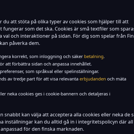
u att stöta på olika typer av cookies som hjälper till att
llt fungerar som det ska. Cookies är små textfiler som sparas
val och interaktioner på sidan. För dig som spelar från Fi
u kan påverka dem.
ungera korrekt, som inloggning och säker
betalning
.
r att förbättra sidan och anpassa innehållet.
 preferenser, som språkval eller spelinställningar.
 av tredje part för att visa relevanta
erbjudanden
och mäta
ller neka cookies ges i cookie-bannern och detaljeras i
n snabbt kan välja att acceptera alla cookies eller neka de
 inställningar kan du alltid gå in i integritetspolicyn där all
, anpassad för den finska marknaden.