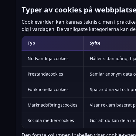
Typer av cookies på webbplats
Cookievärlden kan kännas teknisk, men i praktike
dig i vardagen. De vanligaste kategorierna kan del
Typ
Syfte
Nödvändiga cookies
Håller sidan igång, hj
Prestandacookies
Samlar anonym data om
Funktionella cookies
Sparar dina val och pr
Marknadsföringscookies
Visar reklam baserat 
Sociala medier-cookies
Gör att du kan dela inn
Den första kolumnen i tabellen visar cookie-typen i