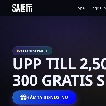
Spel
Logga in
VÄLKOMSTPAKET
UPP TILL 2,5
300 GRATIS 
HÄMTA BONUS NU