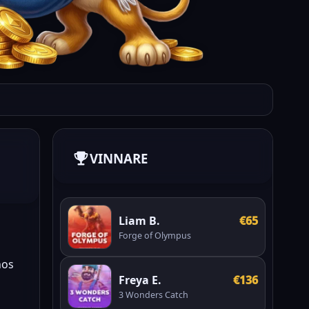
VINNARE
Liam B.
€65
a
Forge of Olympus
nos
Freya E.
€136
3 Wonders Catch