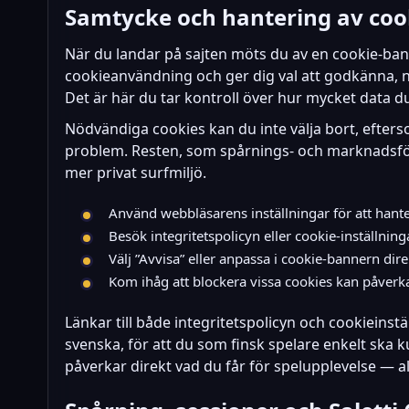
Samtycke och hantering av coo
När du landar på sajten möts du av en cookie-ban
cookieanvändning och ger dig val att godkänna, neka 
Det är här du tar kontroll över hur mycket data d
Nödvändiga cookies kan du inte välja bort, efter
problem. Resten, som spårnings- och marknadsförin
mer privat surfmiljö.
Använd webbläsarens inställningar för att hante
Besök integritetspolicyn eller cookie-inställnin
Välj ”Avvisa” eller anpassa i cookie-bannern di
Kom ihåg att blockera vissa cookies kan påverka 
Länkar till både integritetspolicyn och cookieinstäl
svenska, för att du som finsk spelare enkelt ska 
påverkar direkt vad du får för spelupplevelse — a