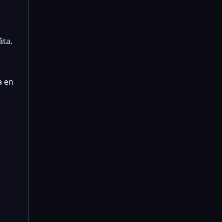
åta.
a en