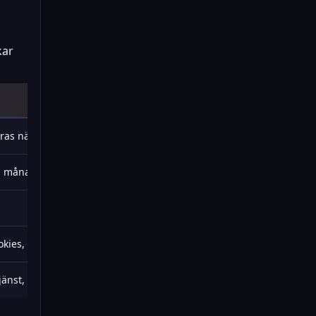
kar
eras när du stänger webbläsaren
ll månader
kies, ofta flera månader
änst, ofta flera månader