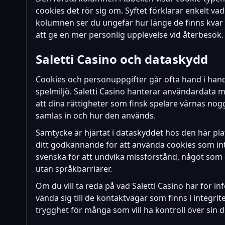
cookies det rör sig om. Syftet förklarar enkelt vad 
kolumnen ser du ungefär hur länge de finns kvar 
att ge en mer personlig upplevelse vid återbesök.
Saletti Casino och dataskydd
Cookies och personuppgifter går ofta hand i hand,
spelmiljö. Saletti Casino hanterar användardata m
att dina rättigheter som finsk spelare värnas nogg
samlas in och hur den används.
Samtycke är hjärtat i dataskyddet hos den här pl
ditt godkännande för att använda cookies som int
svenska för att undvika missförstånd, något som 
utan språkbarriärer.
Om du vill ta reda på vad Saletti Casino har för in
vända sig till de kontaktvägar som finns i integrit
trygghet för många som vill ha kontroll över sin dig