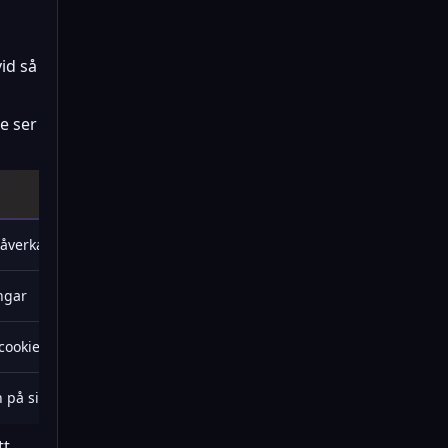
vid så
De ser
påverka spel
ingar
 cookie-meny
h på sidan
tt