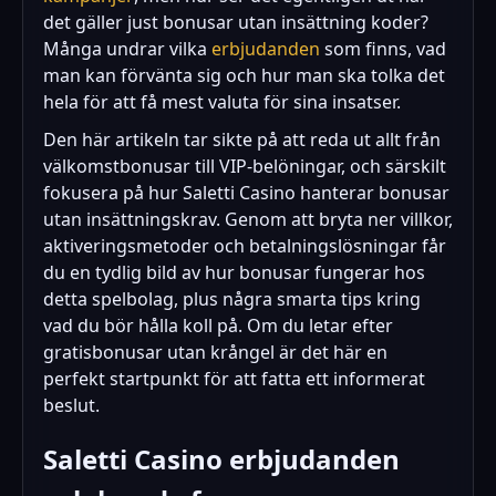
det gäller just bonusar utan insättning koder?
Många undrar vilka
erbjudanden
som finns, vad
man kan förvänta sig och hur man ska tolka det
hela för att få mest valuta för sina insatser.
Den här artikeln tar sikte på att reda ut allt från
välkomstbonusar till VIP-belöningar, och särskilt
fokusera på hur Saletti Casino hanterar bonusar
utan insättningskrav. Genom att bryta ner villkor,
aktiveringsmetoder och betalningslösningar får
du en tydlig bild av hur bonusar fungerar hos
detta spelbolag, plus några smarta tips kring
vad du bör hålla koll på. Om du letar efter
gratisbonusar utan krångel är det här en
perfekt startpunkt för att fatta ett informerat
beslut.
Saletti Casino erbjudanden