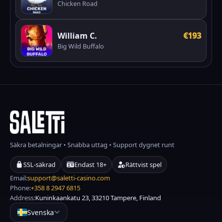
Chicken Road
William C.
€193
Big Wild Buffalo
Säkra betalningar • Snabba uttag • Support dygnet runt
Suomi
SSL-säkrad
Endast 18+
Rättvist spel
Svenska
Email:
support@saletti-casino.com
Phone:
+358 8 2947 6815
English
Address:
Kuninkaankatu 23, 33210 Tampere, Finland
Svenska