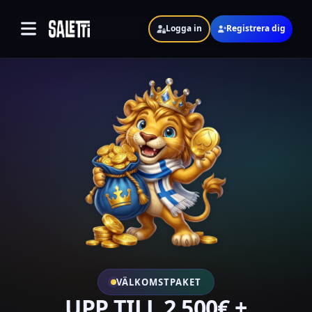
Logga in
Registrera dig
Meny
Spel
Logga in
Betalningsmetoder
App
Uttag
Bonusar
VÄLKOMSTPAKET
UPP TILL 2,500€ +