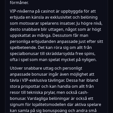
förmåner.
VIP-nivåerna på casinot är uppbyggda för att
erbjuda en känsla av exklusivitet och belöning
som motsvarar spelarens insatser. Ju högre nivå,
desto snabbare blir uttagen, något som är högt
uppskattat av många. Dessutom får man
personliga erbjudanden anpassade just efter sitt
spelbeteende. Det kan röra sig om allt från
specialbonusar till skräddarsydda free spins,
ofta i spel som man spelat mycket på nyligen.
Utöver snabbare uttag och personligt
anpassade bonusar ingår även möjlighet att
tävla i VIP-exklusiva tävlingar. Dessa har ibland
stora prispottar och kan handla om allt från
resor till tekniska prylar, men också cash-
bonusar. Vardagliga belöningar är också ett
signum för lojalitetsmodellen där aktiva spelare
kan samla på sig bonuspoäng och andra små