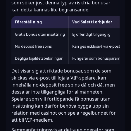
som söker just denna typ av riskfria bonusar
kan detta kännas lite begränsande.
Föreställning
Vad Saletti erbjuder
Gratis bonus utan insättning
Ej offentligt tillgänglig
No deposit free spins
Kan ges exklusivt via e-post till VI
Dagliga lojalitetsbelöningar
Fungerar som bonusparameter ut
Det visar sig att riktade bonusar, som de som
skickas via e-post till lojala VIP-spelare, kan
innehålla no-deposit free spins då och då, men
dessa är inte tillgängliga för allmänheten.
Spelare som vill fortlöpande få bonusar utan
insättning kan därför behöva bygga upp sin
relation med casinot och spela regelbundet för
att bli VIP-medlem.
Sammanfattningsvis är detta en operator som