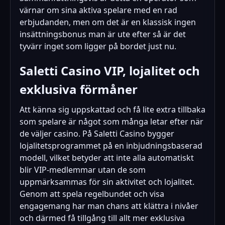
värnar om sina aktiva spelare med en rad
erbjudanden, men om det är en klassisk ingen
insättningsbonus man är ute efter så är det
tyvärr inget som ligger på bordet just nu.
Saletti Casino VIP, lojalitet och
exklusiva förmåner
Att känna sig uppskattad och få lite extra tillbaka
som spelare är något som många letar efter när
de väljer casino. På Saletti Casino bygger
lojalitetsprogrammet på en inbjudningsbaserad
modell, vilket betyder att inte alla automatiskt
blir VIP-medlemmar utan de som
uppmärksammas för sin aktivitet och lojalitet.
Genom att spela regelbundet och visa
engagemang har man chans att klättra i nivåer
och därmed få tillgång till allt mer exklusiva