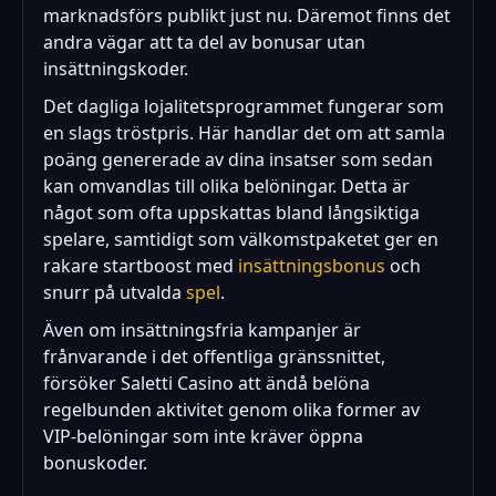
marknadsförs publikt just nu. Däremot finns det
andra vägar att ta del av bonusar utan
insättningskoder.
Det dagliga lojalitetsprogrammet fungerar som
en slags tröstpris. Här handlar det om att samla
poäng genererade av dina insatser som sedan
kan omvandlas till olika belöningar. Detta är
något som ofta uppskattas bland långsiktiga
spelare, samtidigt som välkomstpaketet ger en
rakare startboost med
insättningsbonus
och
snurr på utvalda
spel
.
Även om insättningsfria kampanjer är
frånvarande i det offentliga gränssnittet,
försöker Saletti Casino att ändå belöna
regelbunden aktivitet genom olika former av
VIP-belöningar som inte kräver öppna
bonuskoder.