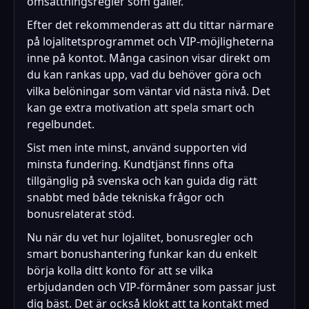
omsättningsregler som gäller.
Efter det rekommenderas att du tittar närmare
på lojalitetsprogrammet och VIP-möjligheterna
inne på kontot. Många casinon visar direkt om
du kan rankas upp, vad du behöver göra och
vilka belöningar som väntar vid nästa nivå. Det
kan ge extra motivation att spela smart och
regelbundet.
Sist men inte minst, använd supporten vid
minsta fundering. Kundtjänst finns ofta
tillgänglig på svenska och kan guida dig rätt
snabbt med både tekniska frågor och
bonusrelaterat stöd.
Nu när du vet hur lojalitet, bonusregler och
smart bonushantering funkar kan du enkelt
börja kolla ditt konto för att se vilka
erbjudanden och VIP-förmåner som passar just
dig bäst. Det är också klokt att ta kontakt med