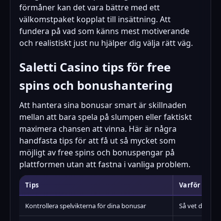
förmåner kan det vara bättre med ett
välkomstpaket kopplat till insättning. Att
fundera på vad som känns mest motiverande
och realistiskt just nu hjälper dig välja rätt väg.
Saletti Casino tips för free
spins och bonushantering
Att hantera sina bonusar smart är skillnaden
mellan att bara spela på slumpen eller faktiskt
maximera chansen att vinna. Här är några
handfasta tips för att få ut så mycket som
möjligt av free spins och bonuspengar på
plattformen utan att fastna i vanliga problem.
Tips
Varför det h
Kontrollera spelvikterna för dina bonusar
Så vet du vil