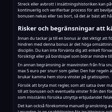
Streck eller avbrott i insättningshistoriken kan 
kontinuerlig och verifierbar process för att bevi
bonusen nekas eller tas bort, så det är bäst att hål
Risker och begränsningar att kä
Innan du tackar ja till en bonus är det viktigt att
hindren med denna bonus är det höga omsättnings
disciplin. Du kan inte förvänta dig att enkelt förv
försiktigt eller på bordsspel som bidrar mindre ti
En annan begränsning är maxvinsten från fria snur
max 5 euro per snurr som gäller. Den här regeln ä
brukar kamma hem stora vinster på gratisspinn.
Försök att bryta mot regler, som att satsa över m
till att bonusen och eventuella vinster från den f
som misstänks försöka utnyttja erbjudandet felak
Det kan också förekomma manuell granskning av ut
i grunden är en snabblösning för insättningar och