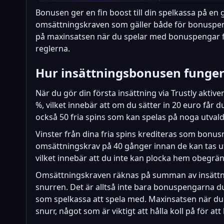
Bonusen ger en fin boost till din spelkassa på e
omsättningskraven som gäller både för bonuspengar 
på maxinsatsen när du spelar med bonuspengar fö
reglerna.
Hur insättningsbonusen funge
När du gör din första insättning via Trustly akt
%, vilket innebär att om du sätter in 20 euro får d
också 50 fria spins som kan spelas på noga utvald
Vinster från dina fria spins krediteras som bonu
omsättningskrav på 40 gånger innan de kan tas ut.
vilket innebär att du inte kan plocka hem obegrän
Omsättningskraven räknas på summan av insättnin
snurren. Det är alltså inte bara bonuspengarna 
som spelkassa att spela med. Maxinsatsen när du 
snurr, något som är viktigt att hålla koll på för at