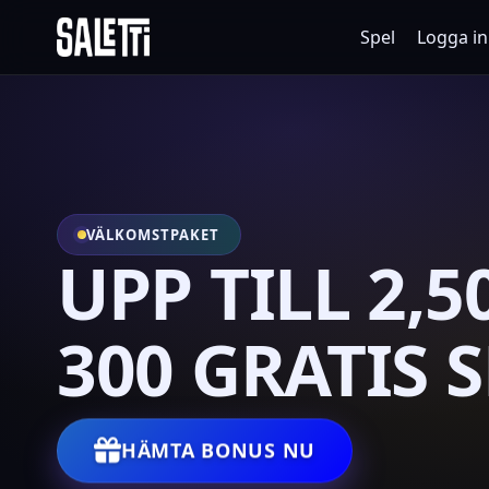
Spel
Logga in
VÄLKOMSTPAKET
UPP TILL 2,5
300 GRATIS 
HÄMTA BONUS NU