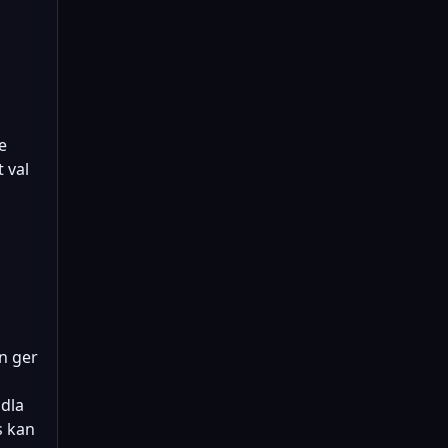
e
 val
en ger
dla
s kan