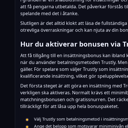
att få pengarna utbetalda. Det påverkar förstås ti
spelande med det i åtanke.
Slutligen är det alltid klokt att läsa de fullständi
otrevliga överraskningar och kan njuta av din bonu
Hur du aktiverar bonusen via T
Att få tillgång till en insättningsbonus kan ibland 
när du använder betalningsmetoden Trustly. Men i
gäller. För spelare som väljer Trustly som insättni
kvalificerande insättning, vilket gör spelupplevel
Det första steget är att göra en insättning med Tr
verkligen ska aktiveras. Normalt krävs ett minimibe
matchningsbonusen och gratissnurren. Det räcker 
tillräckligt för att låsa upp hela bonuspaketet.
Välj Trustly som betalningsmetod i insättnings
Ange det belopp som motsvarar miniminivån el