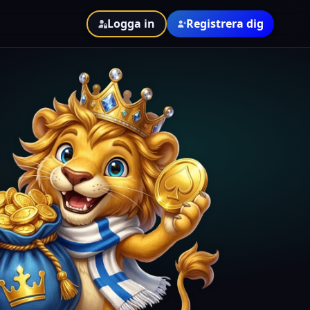
Logga in
Registrera dig