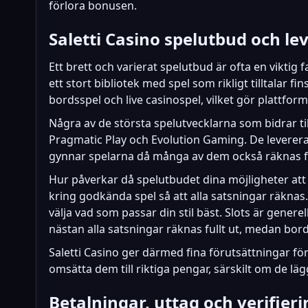
förlora bonusen.
Saletti Casino spelutbud och le
Ett brett och varierat spelutbud är ofta en viktig 
ett stort bibliotek med spel som rikligt tilltalar fi
bordsspel och live casinospel, vilket gör plattformen
Några av de största spelutvecklarna som bidrar t
Pragmatic Play och Evolution Gaming. De levererar 
gynnar spelarna då många av dem också räknas ful
Hur påverkar då spelutbudet dina möjligheter att 
kring godkända spel så att alla satsningar räknas.
välja vad som passar din stil bäst. Slots är gener
nästan alla satsningar räknas fullt ut, medan bo
Saletti Casino ger därmed fina förutsättningar för
omsätta dem till riktiga pengar, särskilt om de läg
Betalningar, uttag och verifieri