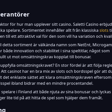
verantörer
faktor för hur man upplever sitt casino. Saletti Casino erbju
nska spelare. Sortimentet innehåller allt från klassiska
slots
ti
 till ett attraktivt val för den som vill ha variation och kvali
ill detta sortiment är välkända namn som NetEnt, Microgam
både innovation och stabilitet i sina speltitlar, något som
lt ut mot omsättningskrav kopplat till bonusar.
uppfylla omsättningskravet? En stor fördel är att följa regl
 Att casinot har en bra mix av slots och bordsspel gör att d
ellt det enklaste sättet att klara omsättningskraven eftersom
rdsspel ibland bidrar med en mindre procentandel.
 spelare i Finland att både njuta av sina bonusar och lyckas
ger lite tid på att hitta de spel som hjälper dem framåt.
ng