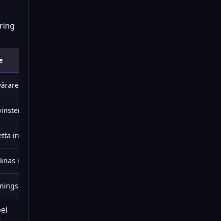
kring
e
årare att omsätta bonusen och därför svårt att vinna riktiga penga
vinster även om du haft tur med bonusen.
tta inom tiden förlorar du bonus och vinster.
äknas inte satsningarna och omsättningskravet kvarstår.
ingskrav eller maxuttag som påverkar vad du får behålla.
el