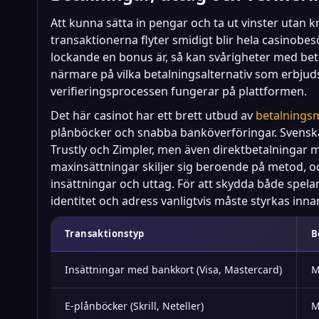
Att kunna sätta in pengar och ta ut vinster utan 
transaktionerna flyter smidigt blir hela casinobe
lockande en bonus är, så kan svårigheter med beta
närmare på vilka betalningsalternativ som erbjud
verifieringsprocessen fungerar på plattformen.
Det här casinot har ett brett utbud av
betalnings
plånböcker och snabba banköverföringar. Svenska
Trustly och Zimpler, men även direktbetalningar m
maxinsättningar skiljer sig beroende på metod, och
insättningar och uttag. För att skydda både spela
identitet och adress vanligtvis måste styrkas inn
Transaktionstyp
B
Insättningar med bankkort (Visa, Mastercard)
M
E-plånböcker (Skrill, Neteller)
M