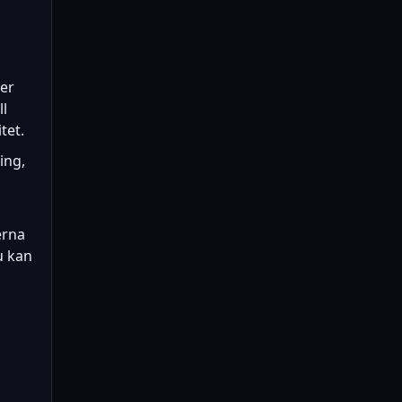
der
ll
tet.
ing,
erna
u kan