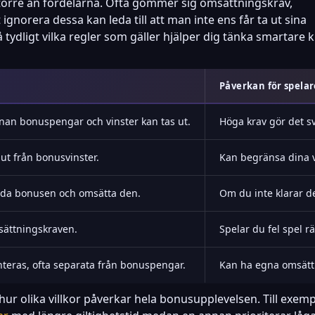
 större än fördelarna. Ofta gömmer sig omsättningskrav,
t ignorera dessa kan leda till att man inte ens får ta ut sina
 tydligt vilka regler som gäller hjälper dig tänka smartare 
Påverkan för spelar
nan bonuspengar och vinster kan tas ut.
Höga krav gör det sv
ut från bonusvinster.
Kan begränsa dina 
nda bonusen och omsätta den.
Om du inte klarar de
sättningskraven.
Spelar du fel spel r
anteras, ofta separata från bonuspengar.
Kan ha egna omsättn
hur olika villkor påverkar hela bonusupplevelsen. Till exemp