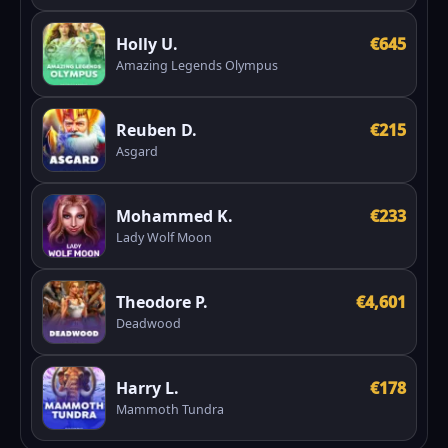
Holly U.
€645
Amazing Legends Olympus
Reuben D.
€215
Asgard
Mohammed K.
€233
Lady Wolf Moon
Theodore P.
€4,601
Deadwood
Harry L.
€178
Mammoth Tundra