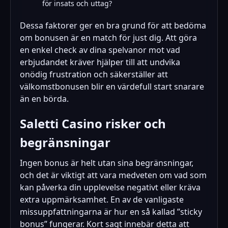
för insats och uttag?
Dessa faktorer ger en bra grund för att bedöma
om bonusen är en match för just dig. Att göra
en enkel check av dina spelvanor mot vad
erbjudandet kräver hjälper till att undvika
onödig frustration och säkerställer att
välkomstbonusen blir en värdefull start snarare
än en börda.
Saletti Casino risker och
begränsningar
Ingen bonus är helt utan sina begränsningar,
och det är viktigt att vara medveten om vad som
kan påverka din upplevelse negativt eller kräva
extra uppmärksamhet. En av de vanligaste
missuppfattningarna är hur en så kallad ”sticky
bonus” fungerar. Kort sagt innebär detta att