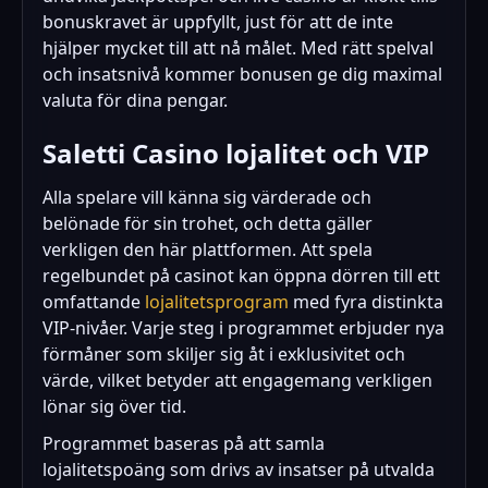
bonuskravet är uppfyllt, just för att de inte
hjälper mycket till att nå målet. Med rätt spelval
och insatsnivå kommer bonusen ge dig maximal
valuta för dina pengar.
Saletti Casino lojalitet och VIP
Alla spelare vill känna sig värderade och
belönade för sin trohet, och detta gäller
verkligen den här plattformen. Att spela
regelbundet på casinot kan öppna dörren till ett
omfattande
lojalitetsprogram
med fyra distinkta
VIP-nivåer. Varje steg i programmet erbjuder nya
förmåner som skiljer sig åt i exklusivitet och
värde, vilket betyder att engagemang verkligen
lönar sig över tid.
Programmet baseras på att samla
lojalitetspoäng som drivs av insatser på utvalda