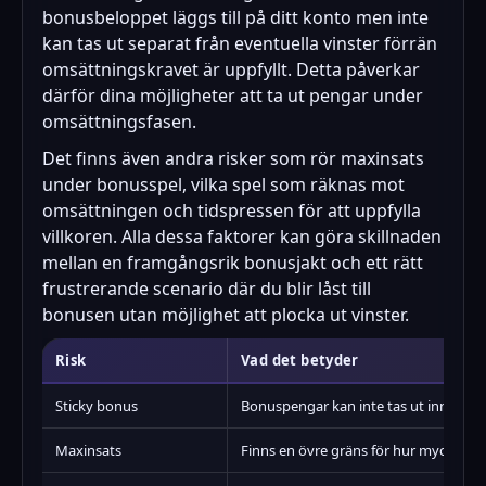
bonusbeloppet läggs till på ditt konto men inte
kan tas ut separat från eventuella vinster förrän
omsättningskravet är uppfyllt. Detta påverkar
därför dina möjligheter att ta ut pengar under
omsättningsfasen.
Det finns även andra risker som rör maxinsats
under bonusspel, vilka spel som räknas mot
omsättningen och tidspressen för att uppfylla
villkoren. Alla dessa faktorer kan göra skillnaden
mellan en framgångsrik bonusjakt och ett rätt
frustrerande scenario där du blir låst till
bonusen utan möjlighet att plocka ut vinster.
Risk
Vad det betyder
Sticky bonus
Bonuspengar kan inte tas ut innan oms
Maxinsats
Finns en övre gräns för hur mycket du