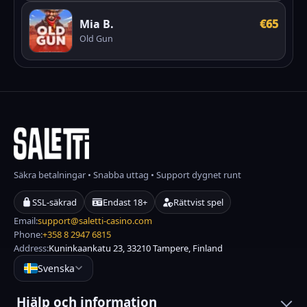
Mia B.
€65
Old Gun
Säkra betalningar • Snabba uttag • Support dygnet runt
Suomi
SSL-säkrad
Endast 18+
Rättvist spel
Svenska
Email:
support@saletti-casino.com
Phone:
+358 8 2947 6815
English
Address:
Kuninkaankatu 23, 33210 Tampere, Finland
Svenska
Hjälp och information