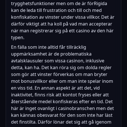
trygghetsfunktioner men om de är förRigida
kan de leda till frustration och till och med
konfiskation av vinster under vissa villkor. Det är
därför viktigt att ha koll på vad man accepterar
när man registrerar sig på ett casino av den här
typen.
En fälla som inte alltid får tillräcklig
uppmärksamhet är de problematiska
avtalsklausuler som vissa casinon, inklusive
detta, kan ha. Det kan röra sig om dolda regler
som gör att vinster förverkas om man bryter
mot bonusvillkor eller om man inte spelar inom
en viss tid. En annan aspekt är att det, vid
inaktivitet, finns risk att kontot fryses eller att
återstående medel konfiskeras efter en tid. Det
här är inget ovanligt i casinobranschen men det
kan kännas obesvarat för den som inte har läst
det finstilta. Därför lönar det sig att gå igenom