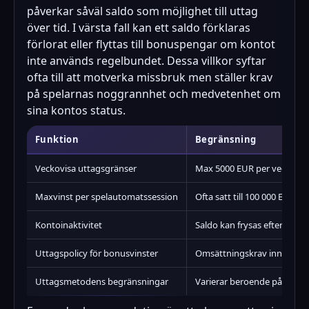
påverkar såväl saldo som möjlighet till uttag
över tid. I värsta fall kan ett saldo förklaras
förlorat eller flyttas till bonuspengar om kontot
inte används regelbundet. Dessa villkor syftar
ofta till att motverka missbruk men ställer krav
på spelarnas noggrannhet och medvetenhet om
sina kontos status.
Funktion
Begränsning
Veckovisa uttagsgränser
Max 5000 EUR per vecka
Maxvinst per spelautomatssession
Ofta satt till 100 000 EUR
Kontoinaktivitet
Saldo kan frysas efter 6 må
Uttagspolicy för bonusvinster
Omsättningskrav innan ut
Uttagsmetodens begränsningar
Varierar beroende på bank