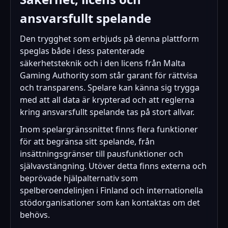
ansvarsfullt spelande
Den trygghet som erbjuds på denna plattform
speglas både i dess patenterade
säkerhetsteknik och i den licens från Malta
Gaming Authority som står garant för rättvisa
och transparens. Spelare kan känna sig trygga
med att all data är krypterad och att reglerna
kring ansvarsfullt spelande tas på stort allvar.
Inom spelargränssnittet finns flera funktioner
för att begränsa sitt spelande, från
insättningsgränser till pausfunktioner och
självavstängning. Utöver detta finns externa och
beprövade hjälpalternativ som
spelberoendelinjen i Finland och internationella
stödorganisationer som kan kontaktas om det
behövs.