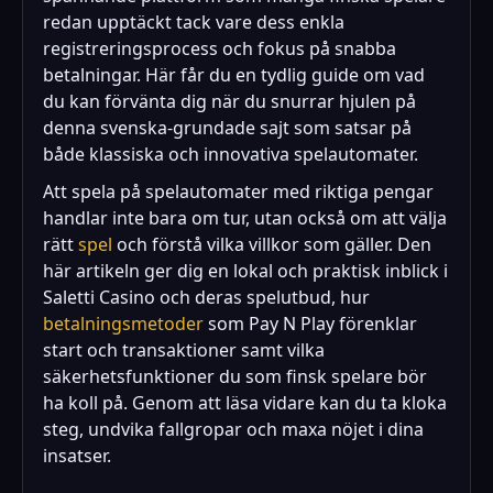
redan upptäckt tack vare dess enkla
registreringsprocess och fokus på snabba
betalningar. Här får du en tydlig guide om vad
du kan förvänta dig när du snurrar hjulen på
denna svenska-grundade sajt som satsar på
både klassiska och innovativa spelautomater.
Att spela på spelautomater med riktiga pengar
handlar inte bara om tur, utan också om att välja
rätt
spel
och förstå vilka villkor som gäller. Den
här artikeln ger dig en lokal och praktisk inblick i
Saletti Casino och deras spelutbud, hur
betalningsmetoder
som Pay N Play förenklar
start och transaktioner samt vilka
säkerhetsfunktioner du som finsk spelare bör
ha koll på. Genom att läsa vidare kan du ta kloka
steg, undvika fallgropar och maxa nöjet i dina
insatser.