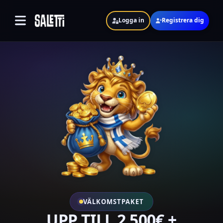
Logga in
Registrera dig
Meny
Spel
Logga in
Betalningsmetoder
App
Uttag
Bonusar
VÄLKOMSTPAKET
UPP TILL 2,500€ +