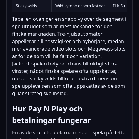
Sticky wilds
Wild-symboler som fastnar
ELK Studios, 
Tabellen ovan ger en snabb vy över de segment i
spelutbudet som är mest lockande för den
finska marknaden. Tre-hjulsautomater
appellerar till nostalgiker och nybörjare, medan
mer avancerade video slots och Megaways-slots
är för de som vill ha fart och variation.
Jackpottspelen betyder chans till riktigt stora
vinster, något finska spelare ofta uppskattar,
medan sticky wilds tillför en extra dimension i
spelupplevelsen som ofta uppskattas av de som
gillar strategiska inslag.
Hur Pay N Play och
betalningar fungerar
En av de stora fördelarna med att spela på detta