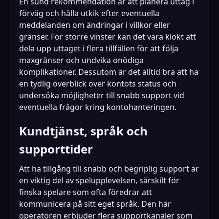
En sund rekommendation är att planera uttag i
förväg och hålla utkik efter eventuella
meddelanden om ändringar i villkor eller
gränser. För större vinster kan det vara klokt att
dela upp uttaget i flera tillfällen för att följa
maxgränser och undvika onödiga
komplikationer. Dessutom är det alltid bra att ha
en tydlig överblick över kontots status och
undersöka möjligheter till snabb support vid
eventuella frågor kring kontohanteringen.
Kundtjänst, språk och
supporttider
Att ha tillgång till snabb och begriplig support är
en viktig del av spelupplevelsen, särskilt för
finska spelare som ofta föredrar att
kommunicera på sitt eget språk. Den här
operatören erbjuder flera supportkanaler som