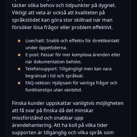
täcker olika behov och tidpunkter på dygnet.
Viktigt att veta är också att kvaliteten på
språkstödet kan göra stor skillnad när man
försöker lösa frågor eller problem effektivt.
Livechatt: Snabb och effektiv för direktkontakt
under öppettiderna.
E-post: Passar för mer komplexa ärenden eller
när dokumentation behövs.
Telefonsupport: Tillgängligt men kan vara
begränsat i tid och språkval.
FAQ-sektion: Hjälpsam för vanliga frågor och
funktionstips utan väntetid.
Finska kunder uppskattar vanligtvis möjligheten
att få svar på finska då det minskar
missförstånd och snabbar upp
ärendehantering. Att ha koll på vilka tider
supporten är tillgänglig och vilka språk som