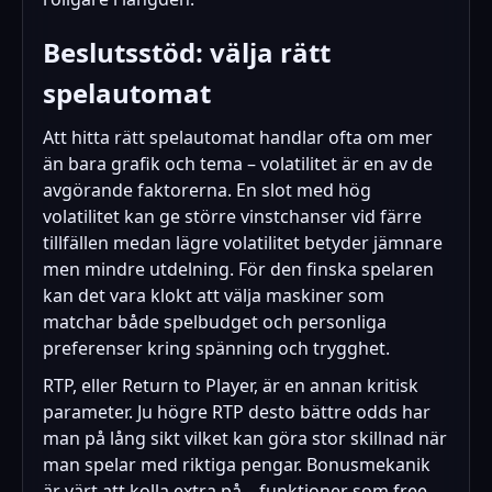
Beslutsstöd: välja rätt
spelautomat
Att hitta rätt spelautomat handlar ofta om mer
än bara grafik och tema – volatilitet är en av de
avgörande faktorerna. En slot med hög
volatilitet kan ge större vinstchanser vid färre
tillfällen medan lägre volatilitet betyder jämnare
men mindre utdelning. För den finska spelaren
kan det vara klokt att välja maskiner som
matchar både spelbudget och personliga
preferenser kring spänning och trygghet.
RTP, eller Return to Player, är en annan kritisk
parameter. Ju högre RTP desto bättre odds har
man på lång sikt vilket kan göra stor skillnad när
man spelar med riktiga pengar. Bonusmekanik
är värt att kolla extra på – funktioner som free