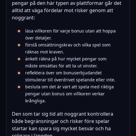
pengar på den här typen av plattformar går det
alltid att väga fördelar mot risker genom att
noggrant:
läsa villkoren för varje bonus utan att hoppa
över detaljer.
förstå omsättningskrav och vilka spel som
räknas mot kraven.
änkelt räkna på hur mycket pengar som
måste omsättas för att ta ut vinster.
reflektera över om bonuserbjudandet
stimulerar till överdrivet spelande eller inte.
besluta om det är värt att spela med riktiga
pengar utan bonus om villkoren verkar
krångliga.
Den som tar sig tid att noggrant kontrollera
både begränsningar och risker före spelar
startar kan spara sig mycket besvär och ha
roligare i längden.