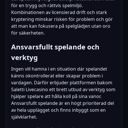
för en trygg och rättvis spelmiljö.
Kombinationen av licensierad drift och stark
kryptering minskar risken för problem och gör
att man kan fokusera på spelglädjen utan oro
för säkerheten.
Ansvarsfullt spelande och
verktyg
Ingen vill hamna i en situation där spelandet
känns okontrollerat eller skapar problem i
vardagen. Därför erbjuder plattformen bakom
Saletti Livecasino ett brett utbud av verktyg som
hjälper spelare att hålla koll på sina vanor.
Ansvarsfullt spelande är en högt prioriterad del
av hela upplägget och finns inbyggt som en
självklarhet.