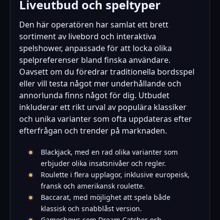
Liveutbud och speltyper
Den här operatören har samlat ett brett
sortiment av livebord och interaktiva
spelshower, anpassade för att locka olika
spelpreferenser bland finska användare.
Oavsett om du föredrar traditionella bordsspel
eller vill testa något mer underhållande och
annorlunda finns något för dig. Utbudet
inkluderar ett rikt urval av populära klassiker
och unika varianter som ofta uppdateras efter
efterfrågan och trender på marknaden.
Blackjack, med en rad olika varianter som
erbjuder olika insatsnivåer och regler.
Roulette i flera upplagor, inklusive europeisk,
fransk och amerikansk roulette.
Baccarat, med möjlighet att spela både
klassisk och snabblåst version.
Gameshows som Dream Catcher och