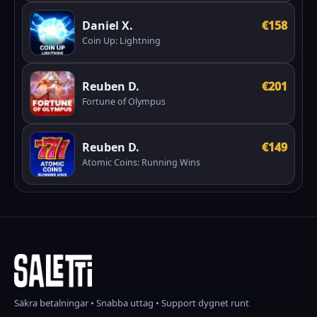
Daniel X.
€158
Coin Up: Lightning
Reuben D.
€201
Fortune of Olympus
Reuben D.
€149
Atomic Coins: Running Wins
Säkra betalningar • Snabba uttag • Support dygnet runt
Suomi