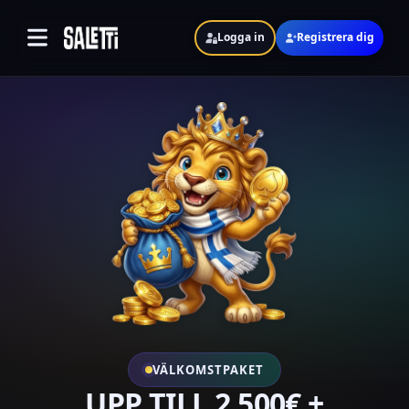
Logga in
Registrera dig
Meny
Spel
Logga in
Betalningsmetoder
App
Uttag
Bonusar
VÄLKOMSTPAKET
UPP TILL 2,500€ +