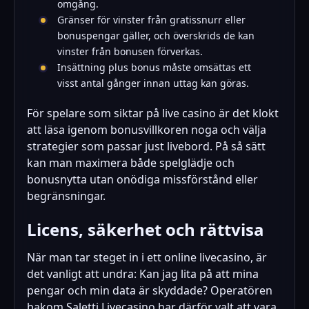
omgång.
Gränser för vinster från gratissnurr eller
bonuspengar gäller, och överskrids de kan
vinster från bonusen förverkas.
Insättning plus bonus måste omsättas ett
visst antal gånger innan uttag kan göras.
För spelare som siktar på live casino är det klokt
att läsa igenom bonusvillkoren noga och välja
strategier som passar just livebord. På så sätt
kan man maximera både spelglädje och
bonusnytta utan onödiga missförstånd eller
begränsningar.
Licens, säkerhet och rättvisa
När man tar steget in i ett online livecasino, är
det vanligt att undra: Kan jag lita på att mina
pengar och min data är skyddade? Operatören
bakom Saletti Livecasino har därför valt att vara