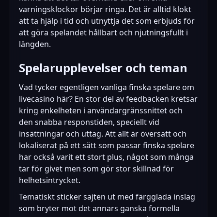
varningsklockor börjar ringa. Det är alltid klokt
att ta hjälp i tid och utnyttja det som erbjuds för
att göra spelandet hållbart och njutningsfullt i
längden.
Spelarupplevelser och teman
Vad tycker egentligen vanliga finska spelare om
livecasino här? En stor del av feedbacken kretsar
kring enkelheten i användargränssnittet och
den snabba responstiden, speciellt vid
insättningar och uttag. Att allt är översatt och
lokaliserat på ett sätt som passar finska spelare
har också varit ett stort plus, något som många
tar för givet men som gör stor skillnad för
helhetsintrycket.
Tematiskt sticker sajten ut med färgglada inslag
som bryter mot det annars ganska formella