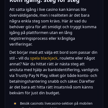
Att sätta igång i live casino kan kännas lite
överväldigande, men i realiteten är det bara
några enkla steg som krävs. Här är vad du
behöver göra för att smidigt och tryggt komma
igång på plattformen utan en lång
registreringsprocess eller krångliga
verifieringar.
Det börjar med att välja ett bord som passar din
stil – vill du
spela blackjack
, roulette eller något
annat? När du hittat rätt är nästa steg att
ansluta med hjälp av bankidentifiering, vanligtvis
via Trustly Pay N Play, vilket gör både konto- och
betalningshantering snabb och säker. Därefter
är det bara att hitta rätt insatsnivå som känns
bekväm för just din budget.
Besök casinots livecasino-sektion på mobilen