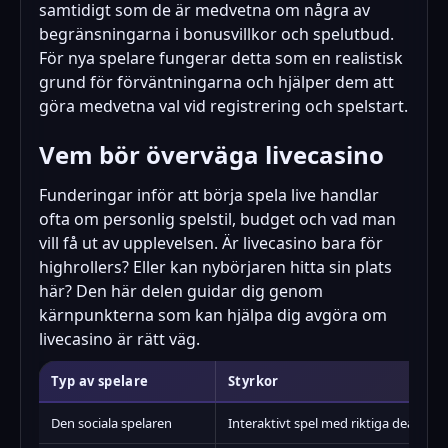
samtidigt som de är medvetna om några av
begränsningarna i bonusvillkor och spelutbud.
För nya spelare fungerar detta som en realistisk
grund för förväntningarna och hjälper dem att
göra medvetna val vid registrering och spelstart.
Vem bör överväga livecasino
Funderingar inför att börja spela live handlar
ofta om personlig spelstil, budget och vad man
vill få ut av upplevelsen. Är livecasino bara för
highrollers? Eller kan nybörjaren hitta sin plats
här? Den här delen guidar dig genom
kärnpunkterna som kan hjälpa dig avgöra om
livecasino är rätt väg.
Typ av spelare
Styrkor
Den sociala spelaren
Interaktivt spel med riktiga dealers 