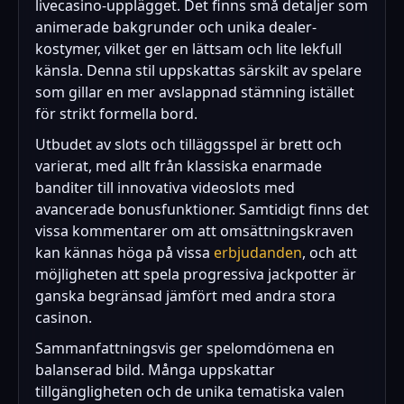
livecasino-upplägget. Det finns små detaljer som
animerade bakgrunder och unika dealer-
kostymer, vilket ger en lättsam och lite lekfull
känsla. Denna stil uppskattas särskilt av spelare
som gillar en mer avslappnad stämning istället
för strikt formella bord.
Utbudet av slots och tilläggsspel är brett och
varierat, med allt från klassiska enarmade
banditer till innovativa videoslots med
avancerade bonusfunktioner. Samtidigt finns det
vissa kommentarer om att omsättningskraven
kan kännas höga på vissa
erbjudanden
, och att
möjligheten att spela progressiva jackpotter är
ganska begränsad jämfört med andra stora
casinon.
Sammanfattningsvis ger spelomdömena en
balanserad bild. Många uppskattar
tillgängligheten och de unika tematiska valen