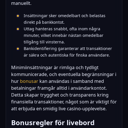
manuellt.
Insättningar sker omedelbart och belastas
direkt på bankkontot.
Uttag hanteras snabbt, ofta inom några
minuter, vilket innebär nästan omedelbar
tillgång till vinsterna.
Bankidentifiering garanterar att transaktioner
är säkra och autentiska för finska användare.
Minimiinsättningar är rimliga och tydligt
kommunicerade, och eventuella begränsningar i
hur
bonusar
kan användas i samband med
betalningar framgår alltid i användarkontot.
Detta skapar trygghet och transparens kring
finansiella transaktioner, något som är viktigt för
att erbjuda en smidig live casino-upplevelse.
Bonusregler för livebord