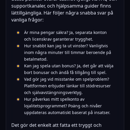
supportkanaler, och hjälpsamma guider finns
lättillgängliga. Här följer några snabba svar på
vanliga frågor:
Är mina pengar säkra? Ja, separata konton
och licenskrav garanterar trygghet.
Hur snabbt kan jag ta ut vinster? Vanligtvis
inom några minuter till timmar beroende på
betalmetod.
Kan jag spela utan bonus? Ja, det går att välja
bort bonusar och ändå få tillgång till spel.
Vad gör jag vid misstanke om spelproblem?
Plattformen erbjuder länkar till stödresurser
och självavstängningsverktyg.
Hur påverkas mitt spelkonto av
lojalitetsprogrammet? Poäng och nivåer
uppdateras automatiskt baserat på insatser.
Det gör det enkelt att fatta ett tryggt och