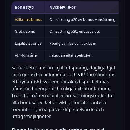
Bonustyp
Nyckelvillkor
Beg
Välkomstbonus
Omsättning x20 av bonus + insättning
Maxi
Gratis spins
Omsättning x30, endast slots
Gäll
Lojalitetsbonus
Poäng samlas och växlas in
Poän
VIP-förmåner
Inbjudan efter spelvolym
Exk
Samarbetet mellan lojalitetspoäng, dagliga hjul
som ger extra belöningar och VIP-förmåner ger
ett dynamiskt system där aktivt spel belönas
både med pengar och roliga extrafunktioner.
Trots förmånerna gäller omsättningsregler för
alla bonusar, vilket är viktigt för att hantera
förväntningarna på verkligt spelvärde och
uttagsmöjligheter.