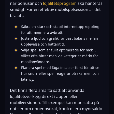
när bonusar och
lojalitetsprogram
ska hanteras
smidigt. För en effektiv mobilspelsession är det
bra att:
Säkra en stark och stabil internetuppkoppling
för att minimera avbrott.
Justera ljud och grafik för bäst balans mellan
upplevelse och batteritid.
Välja spel som är fullt optimerade för mobil,
vilket ofta hittar man via kategorier märkt för
mobilanvändare.
Planera spel med låga insatser först för att se
hur snurr eller spel reagerar på skärmen och
latency.
Det finns flera smarta sätt att använda
lojalitetsverktyg direkt i appen eller
mobilversionen. Till exempel kan man sätta på
notiser om onnenpyörät, kontrollera myntsaldo