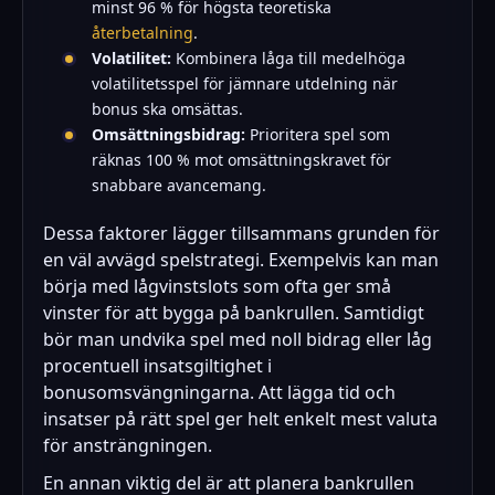
minst 96 % för högsta teoretiska
återbetalning
.
Volatilitet:
Kombinera låga till medelhöga
volatilitetsspel för jämnare utdelning när
bonus ska omsättas.
Omsättningsbidrag:
Prioritera spel som
räknas 100 % mot omsättningskravet för
snabbare avancemang.
Dessa faktorer lägger tillsammans grunden för
en väl avvägd spelstrategi. Exempelvis kan man
börja med lågvinstslots som ofta ger små
vinster för att bygga på bankrullen. Samtidigt
bör man undvika spel med noll bidrag eller låg
procentuell insatsgiltighet i
bonusomsvängningarna. Att lägga tid och
insatser på rätt spel ger helt enkelt mest valuta
för ansträngningen.
En annan viktig del är att planera bankrullen