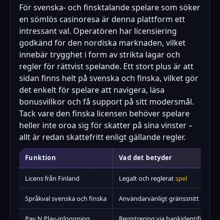
För svenska- och finsktalande spelare som söker
en sömlös casinoresa är denna plattform ett
intressant val. Operatören har licensiering
godkänd för den nordiska marknaden, vilket
innebär trygghet i form av strikta lagar och
regler för rättvist spelande. Ett stort plus är att
sidan finns helt på svenska och finska, vilket gör
det enkelt för spelare att navigera, läsa
bonusvillkor och få support på sitt modersmål.
Tack vare den finska licensen behöver spelare
heller inte oroa sig för skatter på sina vinster –
allt är redan skattefritt enligt gällande regler.
Funktion
Vad det betyder
Licens från Finland
Legalt och reglerat
spel
Språkval svenska och finska
Användarvänligt gränssnitt
Pay N Play-inloggning
Registrering via bankidentifiering