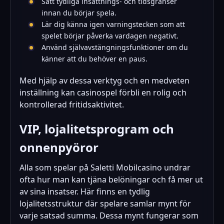
Sätt tydliga insättnings- och tidsgränser
innan du börjar spela.
Lär dig känna igen varningstecken som att
spelet börjar påverka vardagen negativt.
Använd självavstängningsfunktioner om du
känner att du behöver en paus.
Med hjälp av dessa verktyg och en medveten
inställning kan casinospel förbli en rolig och
kontrollerad fritidsaktivitet.
VIP, lojalitetsprogram och
onnenpyöror
Alla som spelar på Saletti Mobilcasino undrar
ofta hur man kan tjäna belöningar och få mer ut
av sina insatser. Här finns en tydlig
lojalitetsstruktur där spelare samlar mynt för
varje satsad summa. Dessa mynt fungerar som