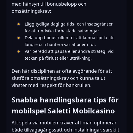
med hänsyn till bonusbelopp och
omsättningskrav:
Lägg tydliga dagliga tids- och insatsgränser
för att undvika förhastade satsningar.
Dela upp bonusrullen för att kunna spela lite
längre och hantera variationer i tur.
Var beredd att pausa eller ändra strategi vid
tecken på förlust eller uttråkning.
Den här disciplinen är ofta avgörande för att
slutföra omsättningskrav och kunna ta ut
vinster med respekt för bankrullen.
Snabba handlingsbara tips för
mobilspel Saletti Mobilcasino
Att spela via mobilen kräver att man optimerar
både tillvägagångssätt och inställningar, särskilt