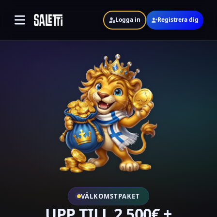
Logga in
Registrera dig
Meny
Spel
Logga in
Betalningsmetoder
App
Uttag
Bonusar
VÄLKOMSTPAKET
UPP TILL 2,500€ +